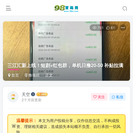
761
61
三江汇新上线！短剧+红包群，单机日撸20-50 补贴拉满
首页
零撸项目
正文
天空
关注
私信
2个月前更新
温馨提示：
本文为用户投稿分享，仅作信息交流，不构成投
🚨
资、理财相关建议，造成损失本站概不负责、自行承担一切风
险。