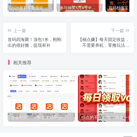
2026最新零撸项目，看广告日赚50
参与抽奖5月4号中奖拿走30元共30份，中奖率很大
上一篇
下一篇
首码四海聚！顶包1米，刚刚
【柚点赚】每天固定收益，
出的很好撸，提现有补
不需要养机，零撸玩法简
单，每天稳定赚
相关推荐
含金社区——专业涨粉平台，可开分站月入过万
你点