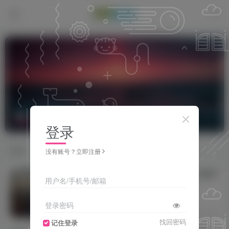
创业逆袭
共2篇
登录
排序
更新
浏览
点赞
评论
没有账号？立即注册
王健林如何在艰难环境中逆袭，打造千
用户名/手机号/邮箱
亿 empire 的背后故事？
副业项目拆解
登录密码
2个月前
532
13
找回密码
记住登录