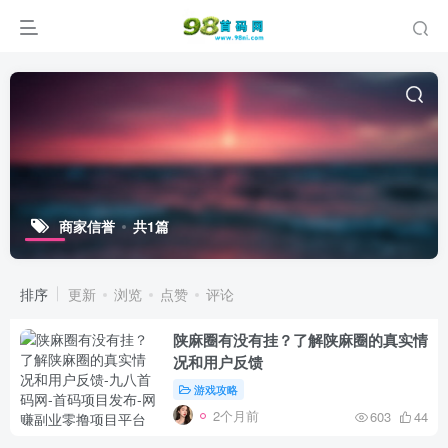
商家信誉
共1篇
排序
更新
浏览
点赞
评论
陕麻圈有没有挂？了解陕麻圈的真实情
况和用户反馈
游戏攻略
2个月前
603
44