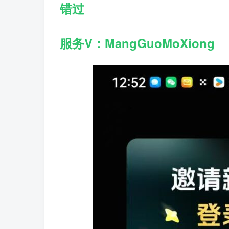
错过
服务V：MangGuoMoXiong