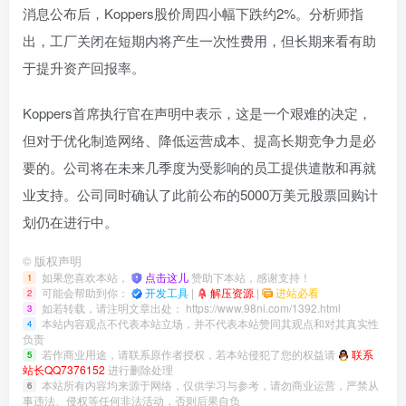
消息公布后，Koppers股价周四小幅下跌约2%。分析师指
出，工厂关闭在短期内将产生一次性费用，但长期来看有助
于提升资产回报率。
Koppers首席执行官在声明中表示，这是一个艰难的决定，
但对于优化制造网络、降低运营成本、提高长期竞争力是必
要的。公司将在未来几季度为受影响的员工提供遣散和再就
业支持。公司同时确认了此前公布的5000万美元股票回购计
划仍在进行中。
©
版权声明
如果您喜欢本站，
点击这儿
赞助下本站，感谢支持！
1
可能会帮助到你：
开发工具
|
解压资源
|
进站必看
2
如若转载，请注明文章出处：
https://www.98ni.com/1392.html
3
本站内容观点不代表本站立场，并不代表本站赞同其观点和对其真实性
4
负责
若作商业用途，请联系原作者授权，若本站侵犯了您的权益请
联系
5
站长QQ7376152
进行删除处理
本站所有内容均来源于网络，仅供学习与参考，请勿商业运营，严禁从
6
事违法、侵权等任何非法活动，否则后果自负