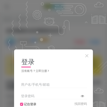
首页
游戏攻略
正文
起亚最新款/起亚最新款电动车
腾讯新闻
关注
私信
2个月前发布
405
175
登录
温馨提示：
本文为用户投稿分享，仅作信息交流，不构成投
🚨
资、理财相关建议，造成损失本站概不负责、自行承担一切风
险。
没有账号？立即注册
9月就卖了46台新车!才上2025款的起亚K5,为
用户名/手机号/邮箱
何销量不升反降?
登录密码
025款起亚K5在9月销量仅为46台，较8月的210台显著下滑，
主要原因可归纳为以下三点：终端优惠不足导致消费者持币
找回密码
记住登录