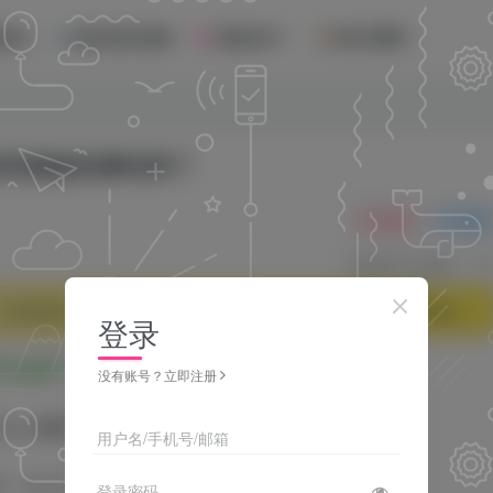
戏社
副业项目拆解
宅家自学
每日看看
别再傻磕直播电商了
关注
私信
470
65
不构成投资、理财相关建议，造成损失本站概不负责、自行承担一切风险。
登录
可以做不？
还是很多年轻人，00后。
没有账号？立即注册
就是
夕阳产业
，根本不是你们的机会！
用户名/手机号/邮箱
家、给平台当炮灰。
登录密码