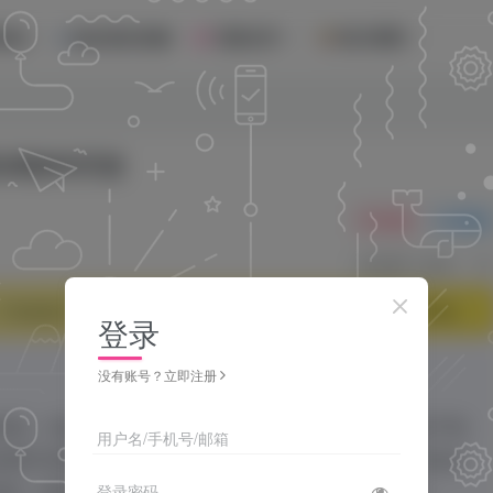
戏社
副业项目拆解
宅家自学
每日看看
安卓软件开发
关注
私信
397
9
不构成投资、理财相关建议，造成损失本站概不负责、自行承担一切风险。
登录
没有账号？立即注册
新规，包括收紧的后台权限、强制适配AI轻量化UI，以及严格
用户名/手机号/邮箱
态权限申请框架才能顺利过审。还可借助专属AI代码助手快速生
登录密码
赛道，聚焦精准用户需求，就能获得稳定的广告分成收入。