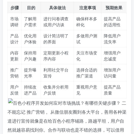
步骤
目的
具体做法
注意事项
预期效果
市场
了解用
进行问卷调查
确保样本多
提高产品
调研
户需求
或用户访谈
样化
的适用性
产品
优化用
设计简洁明了
多做用户测
降低用户
设计
户体验
的界面
试
流失率
内容
保持用
定期更新小程
关注市场变
增强用户
更新
户兴趣
序内容
化
忠诚度
推广
提升曝
利用社交平台
选择合适的
增加用户
营销
光率
宣传
推广渠道
访问量
用户
持续改
收集并分析用
重视用户意
提高产品
反馈
进产品
户反馈
见
质量
不能忘记
推广营销
。从微信朋友圈到各大平台，善用各种渠
道进行宣传就像是在给百色小程序铺路，路越平坦，用户自
然就越容易找到你。合作与联动也是不错的选择，可以借用