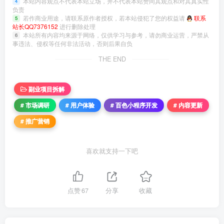
本站内容观点不代表本站立场，并不代表本站赞同其观点和对其真实性
4
负责
若作商业用途，请联系原作者授权，若本站侵犯了您的权益请
联系
5
站长QQ7376152
进行删除处理
本站所有内容均来源于网络，仅供学习与参考，请勿商业运营，严禁从
6
事违法、侵权等任何非法活动，否则后果自负
THE END
副业项目拆解
# 市场调研
# 用户体验
# 百色小程序开发
# 内容更新
# 推广营销
喜欢就支持一下吧
点赞
67
分享
收藏