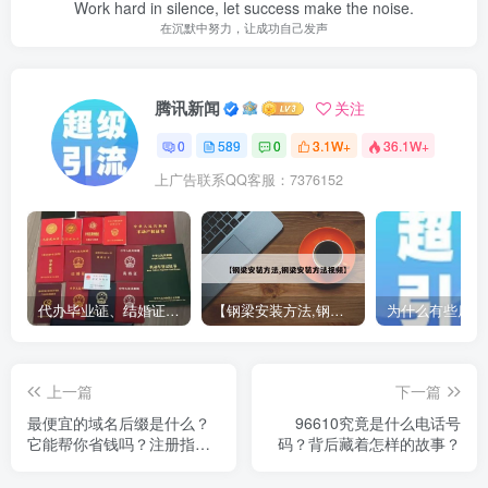
Work hard in silence, let success make the noise.
在沉默中努力，让成功自己发声
腾讯新闻
关注
0
589
0
3.1W+
36.1W+
上广告联系QQ客服：7376152
代办毕业证、结婚证、房产证、不动产权证书、离婚证、中专/大专/高中
【钢梁安装方法,钢梁安装方法视频】
上一篇
下一篇
最便宜的域名后缀是什么？
96610究竟是什么电话号
它能帮你省钱吗？注册指南
码？背后藏着怎样的故事？
大揭秘！