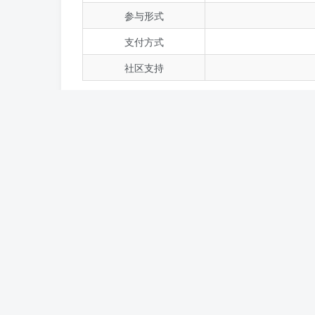
参与形式
支付方式
社区支持
让我们看看一些参与daily1的实际案例。小李
的在线任务，每月额外收入达到了一千元。在
互相分享经验和资源，进一步提升了他们的收
常见问题（FAQ）部分也是了解daily1时
问：daily1是否需要缴纳会费？
答：daily1不需要用户交纳任何会费，用户
💡