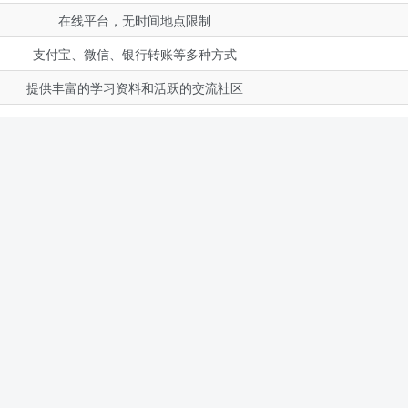
在线平台，无时间地点限制
支付宝、微信、银行转账等多种方式
提供丰富的学习资料和活跃的交流社区
是一名大学生，他通过每天花费一到两个小时在daily1上完成简单
他的推动下，他的几个同学也参与了进来，逐渐形成了一个小组
入水平。
非常重要的一环。以下是几个常见问题及其解答：
完全可以免费注册并开始参与。