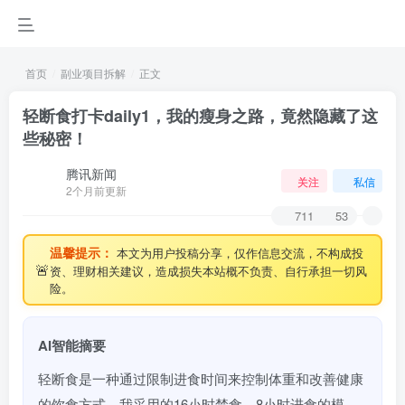
首页
副业项目拆解
正文
轻断食打卡daily1，我的瘦身之路，竟然隐藏了这
些秘密！
腾讯新闻
关注
私信
2个月前更新
711
53
温馨提示：
本文为用户投稿分享，仅作信息交流，不构成投
🚨
资、理财相关建议，造成损失本站概不负责、自行承担一切风
险。
AI智能摘要
轻断食是一种通过限制进食时间来控制体重和改善健康
的饮食方式。我采用的16小时禁食、8小时进食的模