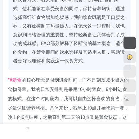
式，使我能够在享受美食的同时，保持营养均衡。通过
选择高纤维食物增加饱腹感，我的饮食既满足了口腹之
欲，又有效控制了热量摄入。在记录这一过程时，我也
意识到情绪管理的重要性，坚持轻断食让我体会到了成
功的成就感。FAQ部分解释了轻断食的基本概念、适合
的食物、在禁食期间的饮水选择及其适用人群，帮助读
者更好地理解和实践这一饮食方式。
轻断食
的核心理念是限制进食时间，而不是刻意减少摄入的
食物份量。我的日常安排则是采用16小时禁食、8小时进食
的模式。在这个时间段内，我可以自由选择喜欢的食物，但
尽量保证营养均衡。具体来说，我早上10点开始吃第一餐，
晚上的6点结束，之后直到第二天的10点又是禁食状态，这
样不仅能够让我避免不必要的热量摄入，也让我有足够的时
53
间消化食物。