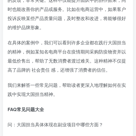
时也能改善你的产品或服务。比如在电商运营中，如果客户
投诉反映某些产品质量问题，及时整改和改进，将能够很好
的维护品牌形象。
在具体的案例中，我们可以看到许多企业都在践行大国担当
的精神，例如某知名电商平台在疫情期间采购防疫物资并以
最低价售出，帮助了无数消费者渡过难关。这种精神不仅提
高了品牌的
社会责任
感，还增强了消费者的信任。
我们来解答一些常见问题，帮助读者更深入地理解如何在实
践中实现大国担当精神。
FAQ常见问题大全
问：大国担当具体体现在副业项目中哪些方面？