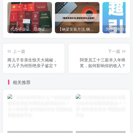
代办毕业证、结婚证、房产证、不动产权证书、离婚证、中专/大专/高中
【钢梁安装方法,钢梁安装方法视频】
上一篇
下一篇
两儿子非亲生惊天大揭秘，
阿里员工十三薪并入年终
大儿子为何拒绝亲子鉴定？
奖，如何影响你的收入？
相关推荐