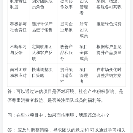
制定责任
划分团队成
提高协
团队
采购、物流、
制度
员角色
作效率
管理
客服各司其职
者
积极参与
选择环保产
提高企
所有
推进绿色消费
社会责任
品进行销售
业形象
团队
成员
不断学习
定期收集团
改善产
项目
根据客户意见
与反馈
队和客户反
品和服
全体
提升产品质量
馈
务
成员
面对困难
快速调整项
提升项
项目
在市场变化时
积极应对
目策略
目适应
管理
调整营销方案
性
者
答：可以通过评估项目是否对环境、社会产生积极影响、是
否尊重消费者权益、是否关注团队成员的福利等。
问：在副业项目中，如果面临困境，我应该怎么办？
答： 应及时调整策略，寻求团队的意见和 可以通过学习相关