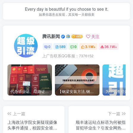
Every day is beautiful if you choose to see it.
如果你愿意去发现，其实每一天都很美
腾讯新闻
关注
0
589
0
3.1W+
36.1W+
上广告联系QQ客服：7376152
代办毕业证、结婚证、房产证、不动产权证书、离婚证、中专/大专/高中
【钢梁安装方法,钢梁安装方法视频】
上一篇
下一篇
上海政法学院女厕疑现摄像
顺丰速运站点标语为何被指
头事件通报，校园安全谁来
冒犯毕业生？引发全网热议