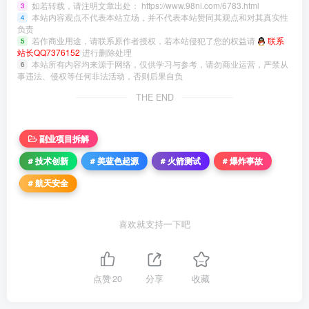
如若转载，请注明文章出处：
https://www.98ni.com/6783.html
3
本站内容观点不代表本站立场，并不代表本站赞同其观点和对其真实性
4
负责
若作商业用途，请联系原作者授权，若本站侵犯了您的权益请
联系
5
站长QQ7376152
进行删除处理
本站所有内容均来源于网络，仅供学习与参考，请勿商业运营，严禁从
6
事违法、侵权等任何非法活动，否则后果自负
THE END
副业项目拆解
# 技术创新
# 美蓝色起源
# 火箭测试
# 爆炸事故
# 航天安全
喜欢就支持一下吧
点赞
20
分享
收藏