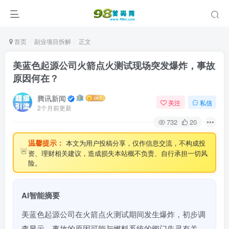
首页
副业项目拆解
正文
美蓝色起源公司火箭点火测试现场突发爆炸，事故
原因何在？
腾讯新闻
关注
私信
2个月前更新
732
20
温馨提示：
本文为用户投稿分享，仅作信息交流，不构成投
🚨
资、理财相关建议，造成损失本站概不负责、自行承担一切风
险。
AI智能摘要
美蓝色起源公司在火箭点火测试期间发生爆炸，初步调
查显示，事故的原因可能与燃料系统的阀门失灵有关。