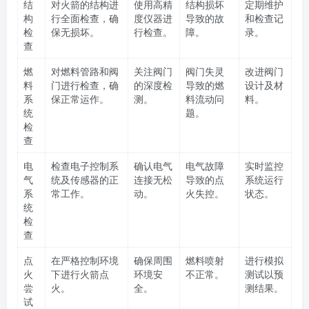
结
对火箭的结构进
使用高精
结构损坏
定期维护
构
行全面检查，确
度仪器进
导致的故
和检查记
检
保无损坏。
行检查。
障。
录。
查
燃
对燃料管路和阀
关注阀门
阀门失灵
改进阀门
料
门进行检查，确
的深度检
导致的燃
设计及材
系
保正常运作。
测。
料流动问
料。
统
题。
检
查
电
检查电子控制系
确认电气
电气故障
实时监控
气
统及传感器的正
连接无松
导致的点
系统运行
系
常工作。
动。
火失控。
状态。
统
检
查
点
在严格控制环境
确保周围
燃料喷射
进行模拟
火
下进行火箭点
环境安
不正常。
测试以预
尝
火。
全。
测结果。
试