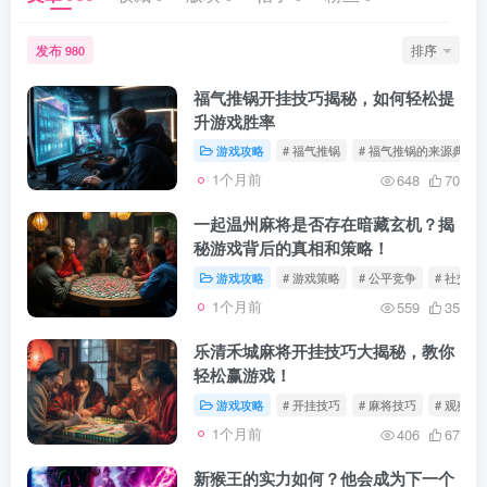
发布
排序
980
福气推锅开挂技巧揭秘，如何轻松提
升游戏胜率
游戏攻略
# 福气推锅
# 福气推锅的来源典故
1个月前
648
70
一起温州麻将是否存在暗藏玄机？揭
秘游戏背后的真相和策略！
游戏攻略
# 游戏策略
# 公平竞争
# 社交娱
1个月前
559
35
乐清禾城麻将开挂技巧大揭秘，教你
轻松赢游戏！
游戏攻略
# 开挂技巧
# 麻将技巧
# 观察对
1个月前
406
67
新猴王的实力如何？他会成为下一个