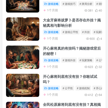
游戏攻略
# 游戏技巧
# 牌局分析
# 胡牌策
1个月前
381
40
大金牙麻将拔萝卜是否存在外挂？揭
秘真相与影响分析
游戏攻略
# 游戏公平性
# 外挂
# 玩家讨论
1个月前
600
4
开心麻将真的有挂吗？揭秘游戏背后
的秘密！
游戏攻略
# 游戏外挂
# 玩家策略
# 公平性
1个月前
623
32
开心麻将到底有没有挂？你敢试试
吗？
游戏攻略
# 公平性
# 游戏机制
# 开心麻将
1个月前
412
64
全民松原麻将到底有没有挂？真相揭