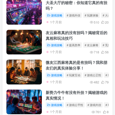
大圣大厅的秘密：你知道它真的有挂
吗？
游戏攻略
# 游戏外挂
# 玩家体验
# 大圣大
1个月前
510
20
友云麻将真的没有挂吗？揭秘背后的
真相和玩法技巧
游戏攻略
# 提高胜率
# 友云麻将
# 无外挂
1个月前
718
56
微友江西麻将真的是有挂吗？我和朋
友们的真实体验分享！
游戏攻略
# 玩家互动
# 游戏公正性
# 牌局
1个月前
482
79
新势力牛牛有没有外挂？揭秘游戏的
真实情况！
游戏攻略
# 游戏公平性
# 游戏外挂
# 玩家
1个月前
761
8