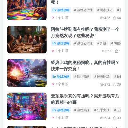
秘！
游戏攻略
# 游戏公平性
# 玩家技巧
# 游戏
1个月前
425
64
阿拉斗牌到底有挂吗？我亲测了一个
月竟然发现了这些秘密！
游戏攻略
# 游戏公平性
# 外挂
# 阿拉斗牌
1个月前
592
1
经典比鸡的奥秘揭晓，真的有挂吗？
快来一探究竟！
游戏攻略
# 战斗策略
# 经典比鸡
# 技能组
1个月前
372
39
云顶娱乐真的有挂吗？揭开游戏背后
的真相与内幕
游戏攻略
# 游戏外挂
# 公平竞技
# 云顶娱
1个月前
534
33