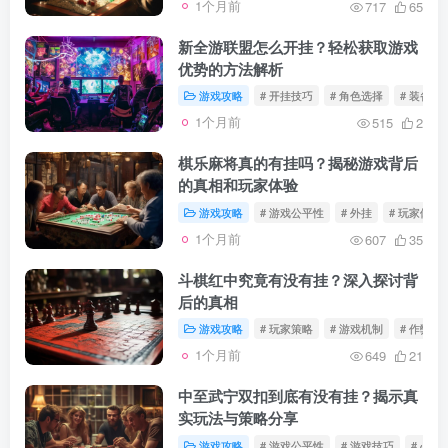
1个月前
717
65
新全游联盟怎么开挂？轻松获取游戏
优势的方法解析
游戏攻略
# 开挂技巧
# 角色选择
# 装备搭
1个月前
515
2
棋乐麻将真的有挂吗？揭秘游戏背后
的真相和玩家体验
游戏攻略
# 游戏公平性
# 外挂
# 玩家体验
1个月前
607
35
斗棋红中究竟有没有挂？深入探讨背
后的真相
游戏攻略
# 玩家策略
# 游戏机制
# 作弊
1个月前
649
21
中至武宁双扣到底有没有挂？揭示真
实玩法与策略分享
游戏攻略
# 游戏公平性
# 游戏技巧
# 心态