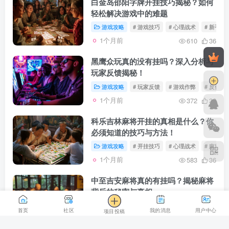
白金岛邵阳字牌开挂技巧揭秘？如何
轻松解决游戏中的难题
游戏攻略
# 游戏技巧
# 心理战术
# 新手攻
1个月前
610
36
黑鹰众玩真的没有挂吗？深入分析与
玩家反馈揭秘！
游戏攻略
# 玩家反馈
# 游戏作弊
# 反作弊
1个月前
372
32
科乐吉林麻将开挂的真相是什么？你
必须知道的技巧与方法！
游戏攻略
# 开挂技巧
# 心理战术
# 麻将规
1个月前
583
36
中至吉安麻将真的有挂吗？揭秘麻将
背后的秘密与真相
游戏攻略
# 游戏作弊
# 中至吉安麻将
# 
首页
社区
我的消息
用户中心
项目投稿
1个月前
439
45