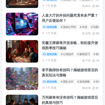
1个月前
813
84
人皇大厅的外挂问题究竟有多严重？
用户反馈如何？
游戏攻略
# 游戏公平性
# 外挂
# 玩家反馈
1个月前
479
20
安徽王牌麻将开挂攻略，轻松提升游
戏胜率技巧揭秘
游戏攻略
# 心理战术
# 麻将技巧
# 胜率提
1个月前
716
16
牵手跑得快有挂吗？揭秘游戏背后的
真实玩法与策略
游戏攻略
# 团队合作
# 游戏策略
# 外挂问
1个月前
419
81
万州麻将有没有挂吗？揭秘游戏背后
的真相与技巧