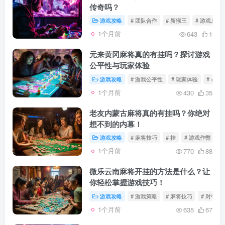
传奇吗？
游戏攻略
# 团队合作
# 新猴王
# 游戏反应
1个月前
643
1
元来黄冈麻将真的有挂吗？探讨游戏
公平性与玩家体验
游戏攻略
# 游戏公平性
# 玩家体验
# 在线
1个月前
430
35
老友内蒙古麻将真的有挂吗？你绝对
想不到的内幕！
游戏攻略
# 麻将技巧
# 挂
# 游戏作弊
1个月前
770
88
微乐云南麻将开挂的方法是什么？让
你轻松掌握游戏技巧！
游戏攻略
# 游戏策略
# 麻将技巧
# 对手分
1个月前
635
67