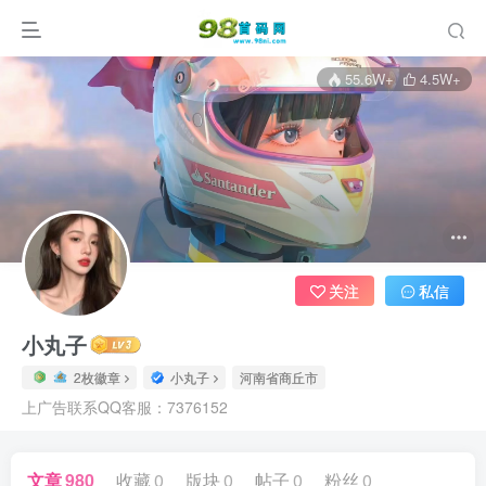
55.6W+
4.5W+
关注
私信
小丸子
2枚徽章
小丸子
河南省商丘市
上广告联系QQ客服：7376152
文章
980
收藏
0
版块
0
帖子
0
粉丝
0