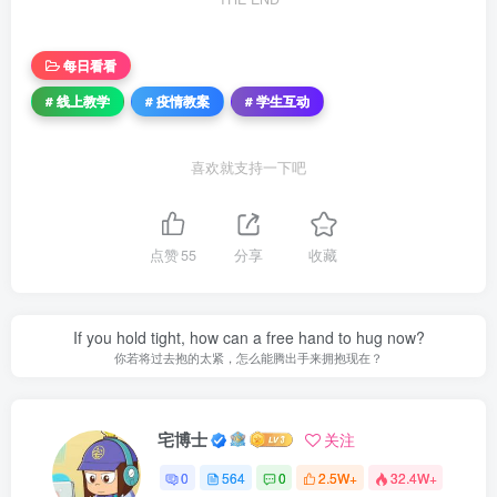
每日看看
# 线上教学
# 疫情教案
# 学生互动
喜欢就支持一下吧
点赞
55
分享
收藏
If you hold tight, how can a free hand to hug now?
你若将过去抱的太紧，怎么能腾出手来拥抱现在？
宅博士
关注
0
564
0
2.5W+
32.4W+