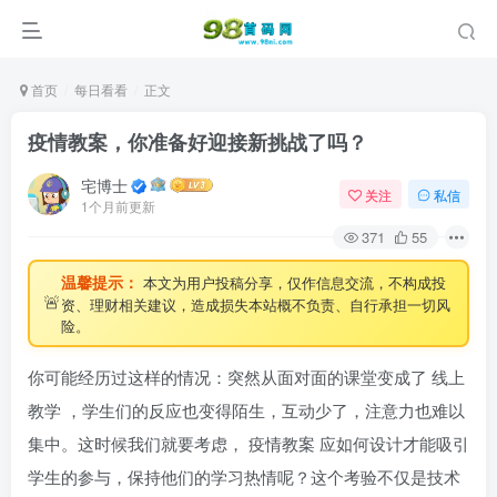
首页
每日看看
正文
疫情教案，你准备好迎接新挑战了吗？
宅博士
关注
私信
1个月前更新
371
55
登录
温馨提示：
本文为用户投稿分享，仅作信息交流，不构成投
🚨
资、理财相关建议，造成损失本站概不负责、自行承担一切风
险。
没有账号？立即注册
你可能经历过这样的情况：突然从面对面的课堂变成了
线上
用户名/手机号/邮箱
教学
，学生们的反应也变得陌生，互动少了，注意力也难以
集中。这时候我们就要考虑，
疫情教案
应如何设计才能吸引
登录密码
学生的参与，保持他们的学习热情呢？这个考验不仅是技术
找回密码
记住登录