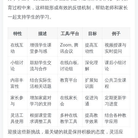
育过程中来，这样能形成有效的反馈机制，帮助老师和家长
一起支持学生的学习。
特性
描述
工具/平台
目标
例子
在线互
增强学生课
Zoom, 腾
提高互
视频授课与
动
堂参与感
讯会议
动性
实时提问
小组讨
鼓励学生交
在线白板,
深化理
课后小组讨
论
流与合作
讨论组
解
论
内容丰
结合实际生
教育平台
扩展知
公共卫生课
富性
活相关话题
识面
程
家长参
增加家庭对
在线家长
促进沟
定期更新学
与
学习的支持
会
通
习进度
灵活工
根据课堂需
多种在线
提高教
结合各种教
具使用
求调整工具
教学工具
学效果
学应用
迎接这些新挑战，最关键的就是保持积极的态度，灵活应