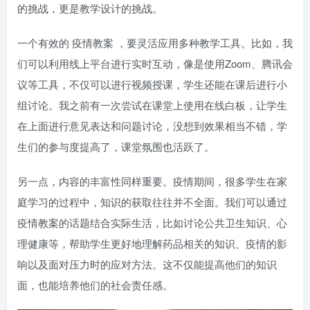
的挑战，更是教学设计的挑战。
登录
一个有效的
疫情教案
，要灵活应用多种教学工具。比如，我
们可以利用线上平台进行实时互动，像是使用Zoom、腾讯会
社交账号登录
议等工具，不仅可以进行视频授课，学生还能在课后进行小
QQ登录
微信登录
组讨论。我之前有一次尝试在课堂上使用在线白板，让学生
微博登录
百度登录
在上面进行意见表达和问题讨论，没想到效果相当不错，学
生们的参与度提高了，课堂氛围也活跃了。
使用社交账号登录即表示同意
用户协议
、
隐私声明
另一点，内容的丰富性同样重要。疫情期间，很多学生在家
庭学习的过程中，知识的获取往往并不全面。我们可以通过
疫情教案的话题结合实际生活，比如讨论公共卫生知识、心
理健康等，帮助学生更好地理解药品相关的知识、疫情的影
响以及面对压力时的应对方法。这不仅能提高他们的知识
面，也能培养他们的社会责任感。