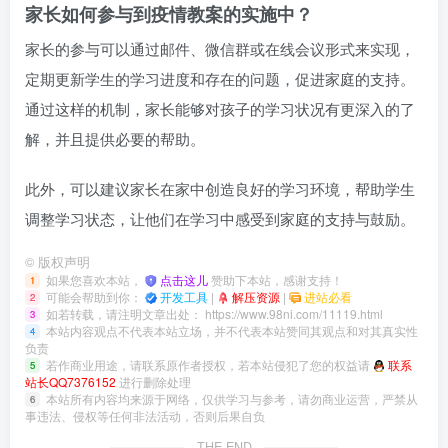
家长如何参与到疫情教案的实施中？
家长的参与可以通过邮件、微信群或在线会议形式来实现，
定期更新学生的学习进度和存在的问题，促进家庭的支持。
通过这样的机制，家长能够对孩子的学习状况有更深入的了
解，并且提供必要的帮助。
此外，可以建议家长在家中创造良好的学习环境，帮助学生
调整学习状态，让他们在学习中感受到家庭的支持与鼓励。
©
版权声明
如果您喜欢本站，
点击这儿
赞助下本站，感谢支持！
1
可能会帮助到你：
开发工具
|
解压资源
|
进站必看
2
如若转载，请注明文章出处：
https://www.98ni.com/11119.html
3
本站内容观点不代表本站立场，并不代表本站赞同其观点和对其真实性
4
负责
若作商业用途，请联系原作者授权，若本站侵犯了您的权益请
联系
5
站长QQ7376152
进行删除处理
本站所有内容均来源于网络，仅供学习与参考，请勿商业运营，严禁从
6
事违法、侵权等任何非法活动，否则后果自负
THE END