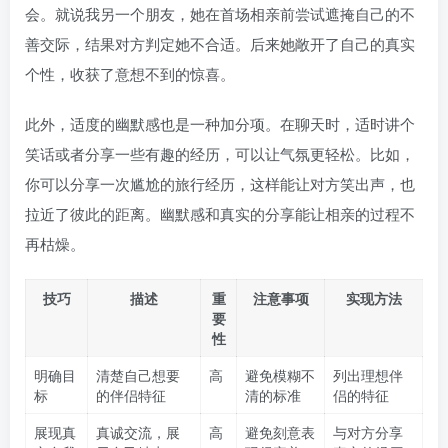
会。就说我另一个朋友，她在首场相亲前尝试遮掩自己的不
善交际，结果对方判定她不合适。后来她敞开了自己的真实
个性，收获了意想不到的惊喜。
此外，适度的幽默感也是一种加分项。在聊天时，适时讲个
笑话或者分享一些有趣的经历，可以让气氛更轻松。比如，
你可以分享一次尴尬的旅行经历，这样能让对方笑出声，也
拉近了彼此的距离。幽默感和真实的分享能让相亲的过程不
再枯燥。
技巧
描述
重
注意事项
实现方法
要
性
明确目
清楚自己想要
高
避免模糊不
列出理想伴
标
的伴侣特征
清的标准
侣的特征
展现真
真诚交流，展
高
避免刻意表
与对方分享