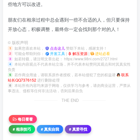
些地方可以改进。
朋友们在相亲过程中总会遇到一些不合适的人，但只要保持
开放心态，积极调整，最终你一定会找到那个对的人！
©
版权声明
如果您喜欢本站，
点击这儿
赞助下本站，感谢支持！
1
可能会帮助到你：
开发工具
|
解压资源
|
进站必看
2
如若转载，请注明文章出处：
https://www.98ni.com/2727.html
3
本站内容观点不代表本站立场，并不代表本站赞同其观点和对其真实性
4
负责
若作商业用途，请联系原作者授权，若本站侵犯了您的权益请
联系
5
站长QQ7376152
进行删除处理
本站所有内容均来源于网络，仅供学习与参考，请勿商业运营，严禁从
6
事违法、侵权等任何非法活动，否则后果自负
THE END
每日看看
# 相亲技巧
# 真实自我
# 真爱寻找