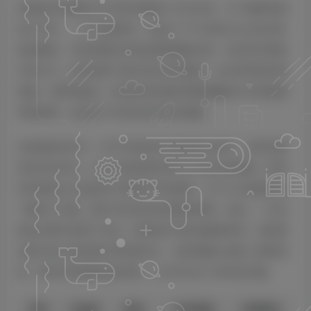
游戏的开发团队对于外挂问题是十分关注的。为了确保游戏
的公平性，《
天天跑得快
》也投入了不少精力在
反外挂系
统
的建设。开发者通过实时监测和数据分析，来识别可能的
外挂行为。若发现某个账号存在异常数据，会立即采取封禁
措施。但即便如此，依然有些玩家利用更隐蔽的方式来规避
系统检测，这造成了外挂仍旧存在的现象。
在游戏的社区中，关于外挂的争论也是热火朝天。有些玩家
坚信存在外挂，认为它是游戏环境不公平的主要原因，而有
些玩家则认为这是对于游戏水平的质疑。为了让大家更好地
了解这个问题，我们可以结合具体案例来看。比如，一位玩
家在比赛中使用了外挂，结果他不仅轻松赢得胜利，还把很
多努力练习的玩家打到怀疑自己。这种现象让很多人感到愤
怒，甚至开始抵制这款游戏，认为它失去了原本的乐趣。
项目
外挂类
影响
应对措施
玩家建议