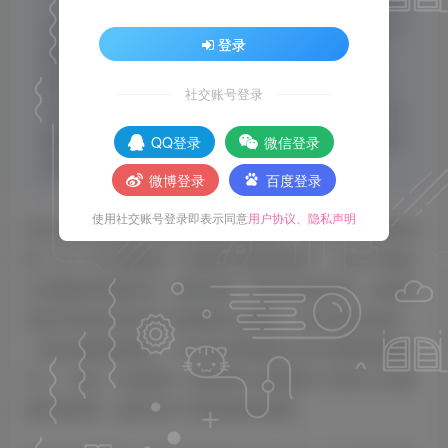
金币或加速，导致排名不公，许多人对部分账号的异常
登录
成绩表示质疑。尽管开发团队一直在强化反外挂系统，
实时监测并封禁违规账号，依然有玩家试图规避检测，
社交账号登录
引发社区内的激烈争论。为了维护公平竞争，玩家们应
选择正规渠道下载游戏，避免使用任何破解工具，从而
QQ登录
微信登录
共同创造一个健康的游戏环境。
微博登录
百度登录
使用社交账号登录即表示同意
用户协议
、
隐私声明
外挂
的定义就是利用程序修改游戏数据，以达到不寻常的优
势。在《
天天跑得快
》这样的竞技型游戏中，
外挂
可能会
让玩家获得无限金币、暴走加速、甚至是无敌状态。这种情
况常常在积分排行榜上表现得尤为明显，许多玩家注意到，
一些排名极高的账号，它们的比赛成绩与正常玩家显得格格
不入。比如，有玩家在一场比赛中以明显快于大部分人的速
度完成比赛，这就引发了其他玩家的质疑。