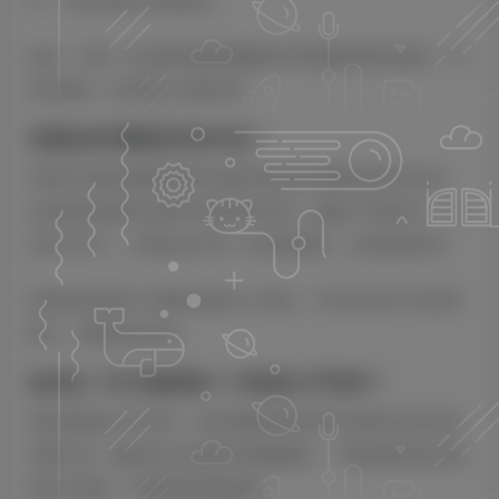
如此，仍有一些玩家试图用隐蔽的手段规避系统的监测， 外
挂问题在一定程度上仍然存在。
玩家如何判断是否有外挂？
玩家可以通过观察比赛中的异常情况来判断是否存在外挂，
比如有些玩家在比赛中表现异常出色，超越了常规水平。 在
社区讨论中，大家也会分享一些具体案例，引发更多思考。
如果你发现某个玩家的表现令人怀疑，可以在社区中交流和
探讨，获取更多信息。
如何在《天天跑得快》中保持公平竞争？
保持游戏的公平竞争，首先需要玩家自觉不使用任何外挂或
作弊工具，确保自己在游戏中遵循规则。 下载游戏时务必选
择官方渠道，以避免安装修改版。