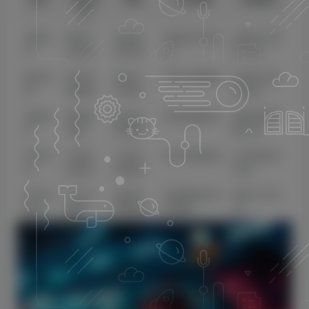
型
无限金
获取不
影响游
增强反外挂系
选择官方渠
币
当优势
戏平衡
统
道下载
暴走加
提升游
破坏公
实时监测数据
定期关注游
速
戏速度
平竞争
戏动态
无敌状
避免被
扰乱游
封禁违规账号
避免使用破
态
击败
戏体验
解工具
异常排
不真实
引发玩
社区举报机制
分享经验与
名
的成功
家质疑
交流
反外挂
讨论与
提高玩
定期更新反外
维护公平环
舆论
观察
家警惕
挂策略
境