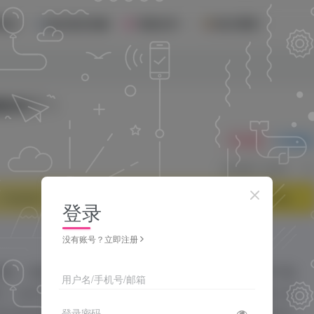
戏社
副业项目拆解
宅家自学
每日看看
惊呆了！
关注
私信
493
67
不构成投资、理财相关建议，造成损失本站概不负责、自行承担一切风险。
登录
没有账号？立即注册
理解、地形的灵活运用以及道具的合理使用。掌握这些技巧能
用户名/手机号/邮箱
利，比如巧妙使用烟雾弹进行奇袭，或利用掩体来躲避敌人的
登录密码
配合角色技能能够创造出强大的团队增益，扭转战局。保持冷