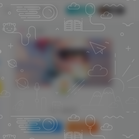
项目投稿
开通会员
个人信息
HI！请登录
登录
注册