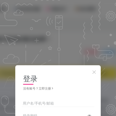
戏社
副业项目拆解
宅家自学
每日看看
揭开真相的幕后故事！
关注
私信
793
44
不构成投资、理财相关建议，造成损失本站概不负责、自行承担一切风险。
登录
没有账号？立即注册
以获得优势，这在63棋牌游戏中心引发了玩家的广泛关注和疑
用户名/手机号/邮箱
断反映游戏中的异常现象。为了维护公平性，63棋牌游戏中心
登录密码
系统会对异常操作进行记录与分析。尽管如此，玩家间的疑虑