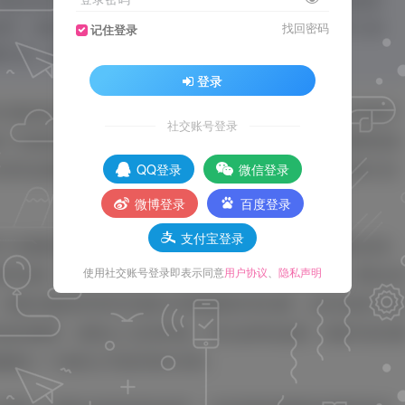
选手，疑惑是否使用外挂随之而来。为此，63棋牌游戏中心加
找回密码
记住登录
和讨论，鼓励玩家举报可疑行
登录
挂
指的是玩家通过不正当手段，对游戏进行程序修改，从而获得
社交账号登录
反了游戏的公平原则，也给其他玩家带来了困扰。在
63棋牌游戏
经常反映游戏中出现一些异常现象，这些现象引发了大家对“挂”
QQ登录
微信登录
微博登录
百度登录
支付宝登录
了多重防护措施来防范外挂的出现。根据一些资深玩家的反馈，
使用社交账号登录即表示同意
用户协议
、
隐私声明
实时监测，平台较好地维护了游戏的公平性。具体来说，系统会
，例如在极短时间内完成多次高难度操作的玩家，会自动进行记
无故地暴富，难免让人多加怀疑。经过这样的监测，很多外挂玩
能够在一个相对公平的环境中竞争。