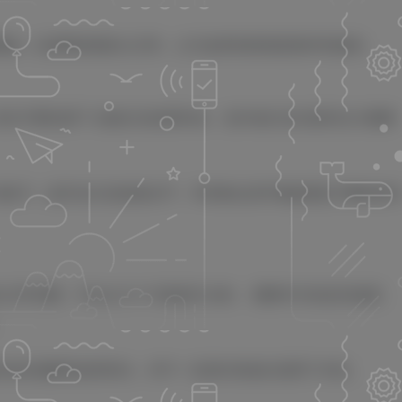
措施，以保障游戏的公正性，认为这样的机制是相对有效的。
先不要轻易下 说他们在使用外挂。也许他们仅仅是经过大量磨
些技巧，提升自己的游戏水平，毕竟每位高手都是通过不断的努
正常范围，可以从几个方面进行分析。 观察对方的反应速度、
。
在特定地图里发挥得当，并不一定就代表他们使用了外挂。