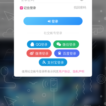
为掌中乐所采取的反作弊措施相对成熟。一位长期参与游戏的玩
找回密码
记住登录
作弊系统，毕竟维护游戏的公平性是每个开发者的责任。”他们指
登录
数时候，游戏的平衡性是相对可控的。比如在一次大规模的线上
所有参赛选手的表现都在合理范围内。
社交账号登录
QQ登录
微信登录
微博登录
百度登录
支付宝登录
使用社交账号登录即表示同意
用户协议
、
隐私声明