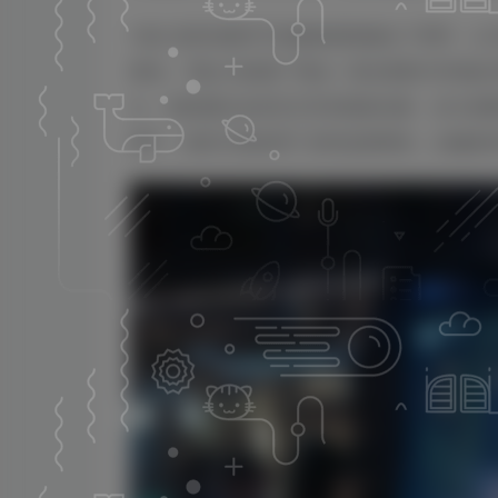
与此 也有玩家对于游戏的机制做出了辩护，认
家说，“我认为游戏厂商会一直在更新与升级反
出，虽然偶尔会有非正常表现的玩家，但大多
事中，组织方就采用了实时监测系统，以确保