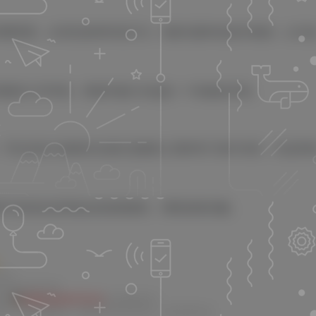
作弊系统，以对抗各种外挂行为。很多玩家对此表示相信，认为
同维护公平环境，举报可疑行为也是一个有效的手段。
，可以在各大游戏论坛或社交媒体上找到专门的讨论区。在这些
助于你结识志同道合的游戏朋友，增添游戏乐趣。
html
和对其真实性负责
益请
联系站长QQ7376152
进行删除处理
运营，严禁从事违法、侵权等任何非法活动，否则后果自负