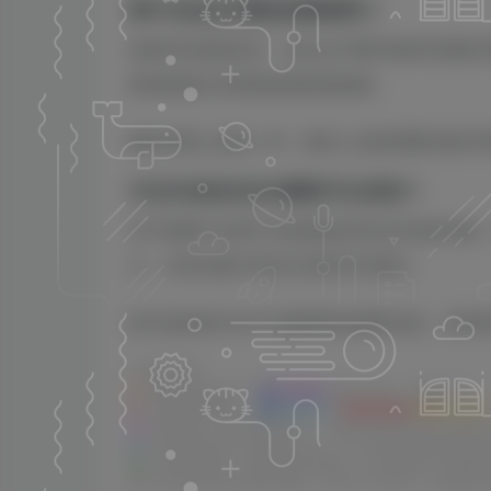
掌中乐的反作弊机制靠谱吗？
游戏开发者曾表示，他们在不断升级和完善防
样的机制正在逐渐改善游戏体验。
像所有线上游戏一样，根本上还是需要玩家共
讨论外挂的社区在哪里可以找到？
对于想要讨论掌中乐游戏是否存在外挂的玩家
方，许多玩家分享自己的经历与看法。
参与这样的讨论不仅能帮助你获取信息，还有
©
版权声明
如果您喜欢本站，
点击这儿
赞助下本站，感谢支持！
1
可能会帮助到你：
开发工具
|
解压资源
|
进站必看
2
如若转载，请注明文章出处：
https://www.98ni.com/3206.
3
本站内容观点不代表本站立场，并不代表本站赞同其观点
4
若作商业用途，请联系原作者授权，若本站侵犯了您的权
5
本站所有内容均来源于网络，仅供学习与参考，请勿商业
6