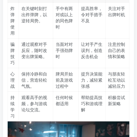
炸
在关键时刻打
手中有两
提高胜率，
关注对手
弹
出炸弹牌，以
对或以上
令对手措手
出牌时机
牌
逆转局势。
的同色牌
不及
使
时
用
骗
通过观察对手
当面对对
让对手产生
注意控制
牌
反应，随时改
手强劲牌
误判，创造
自己的表
技
变出牌策略。
时
反击机会
情和策略
巧
心
保持冷静和自
牌局开始
提升决策能
与朋友轻
理
信，营造轻松
前及游戏
力，减轻紧
松互动以
战
气氛。
过程中
张感
减轻压力
持
观看高手的视
任何时候
帮助提高技
积极尝试
续
频，参与游戏
都适用
巧和游戏理
新策略
学
论坛交流。
解
习