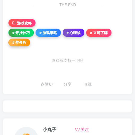
THE END
游戏攻略
# 开挂技巧
# 游戏策略
# 心理战
# 立鸿字牌
# 炸弹牌
喜欢就支持一下吧
点赞
67
分享
收藏
小丸子
关注