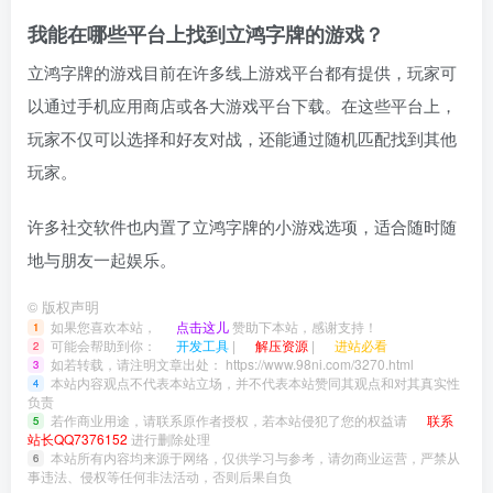
我能在哪些平台上找到立鸿字牌的游戏？
立鸿字牌的游戏目前在许多线上游戏平台都有提供，玩家可
以通过手机应用商店或各大游戏平台下载。在这些平台上，
玩家不仅可以选择和好友对战，还能通过随机匹配找到其他
玩家。
许多社交软件也内置了立鸿字牌的小游戏选项，适合随时随
地与朋友一起娱乐。
©
版权声明
如果您喜欢本站，
点击这儿
赞助下本站，感谢支持！
1
可能会帮助到你：
开发工具
|
解压资源
|
进站必看
2
如若转载，请注明文章出处：
https://www.98ni.com/3270.html
3
本站内容观点不代表本站立场，并不代表本站赞同其观点和对其真实性
4
负责
若作商业用途，请联系原作者授权，若本站侵犯了您的权益请
联系
5
站长QQ7376152
进行删除处理
本站所有内容均来源于网络，仅供学习与参考，请勿商业运营，严禁从
6
事违法、侵权等任何非法活动，否则后果自负