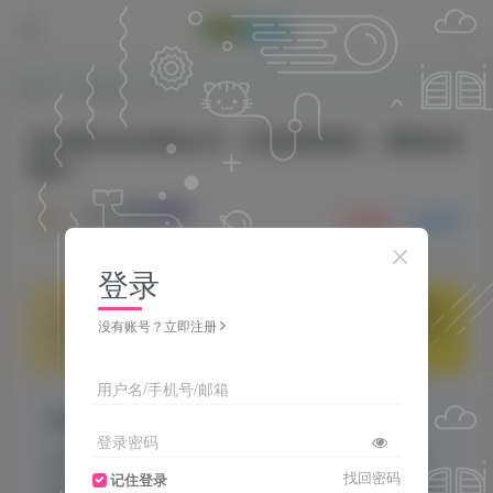
首页
每日看看
正文
创业团队如何高效合作，实现持续增长，看看这些
秘诀！
首码网
关注
私信
2个月前更新
559
1
登录
温馨提示：
本文为用户投稿分享，仅作信息交流，不构成投
🚨
没有账号？立即注册
资、理财相关建议，造成损失本站概不负责、自行承担一切风
险。
用户名/手机号/邮箱
AI智能摘要
登录密码
高效的团队合作是创业成功的关键。有效沟通是基础，
找回密码
记住登录
确保信息分享畅通有助于降低误解和提高效率。团队成