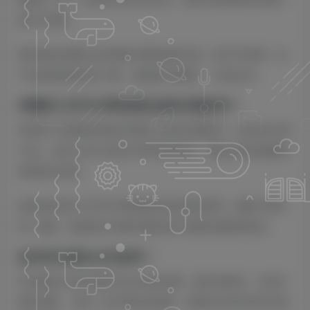
协作与创新。
我有朋友的团队会定期进行团队建设活动，像户外拓展，这
不仅能增强彼此的了解，还能提升凝聚力，促进合作。
有哪些工具可以帮助团队提高沟通效率？
有很多工具能够有效提升团队之间的沟通效率，比如Slack和
Trello。这些工具让信息分享变得更简单，团队成员也能随时
查看项目进展。
使用这些协作工具可以帮助团队成员保持联系，确保大家在
同一频道，避免因为沟通不畅造成不必要的误解和延误。
如何评估团队合作效果？
评估团队合作的效果可以从项目进展、团队满意度、以及结
果来判断。 设定一些可量化的指标，看看在特定时间内目标