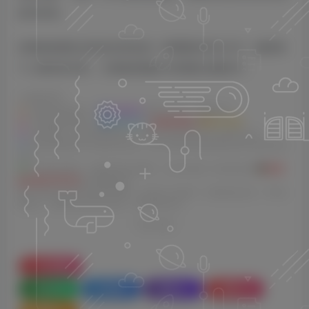
是否实现。
定期收集团队成员的反馈也是一种重要的评估方式，确保每
个人都有发言权，大家能积极参与到团队的建设中。
©
版权声明
如果您喜欢本站，
点击这儿
赞助下本站，感谢支持！
1
可能会帮助到你：
开发工具
|
解压资源
|
进站必看
2
如若转载，请注明文章出处：
https://www.98ni.com/3954.html
3
本站内容观点不代表本站立场，并不代表本站赞同其观点和对其真实性
4
负责
若作商业用途，请联系原作者授权，若本站侵犯了您的权益请
联系
5
站长QQ7376152
进行删除处理
本站所有内容均来源于网络，仅供学习与参考，请勿商业运营，严禁从
6
事违法、侵权等任何非法活动，否则后果自负
THE END
每日看看
# 有效沟通
# 创业团队
# 高效合作
# 团队文化