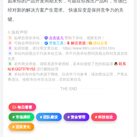
如果你的产品开发周期太长，可能在你推出产品时，市场已
经对新的解决方案产生需求。 快速应变是保持竞争力的关
键。
©
版权声明
如果您喜欢本站，
点击这儿
赞助下本站，感谢支持！
1
可能会帮助到你：
开发工具
|
解压资源
|
进站必看
2
如若转载，请注明文章出处：
https://www.98ni.com/4293.html
3
本站内容观点不代表本站立场，并不代表本站赞同其观点和对其真实性
4
负责
若作商业用途，请联系原作者授权，若本站侵犯了您的权益请
联系
5
站长QQ7376152
进行删除处理
本站所有内容均来源于网络，仅供学习与参考，请勿商业运营，严禁从
6
事违法、侵权等任何非法活动，否则后果自负
THE END
每日看看
# 市场调研
# 团队建设
# 资金管理
# 科技创业
# 适应变化