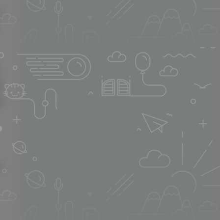
不
快
游
些