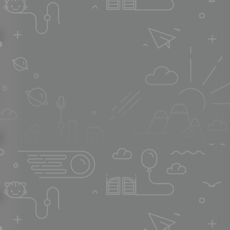
更
家
统