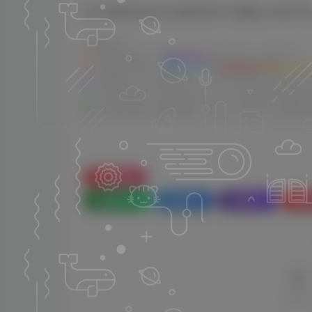
过于依靠外挂会让玩家在技巧与策略上停滞不
©
版权声明
如果您喜欢本站，
点击这儿
赞助下本站，感谢支持！
1
可能会帮助到你：
开发工具
|
解压资源
|
进站必看
2
如若转载，请注明文章出处：
https://www.98ni.com/5627.
3
本站内容观点不代表本站立场，并不代表本站赞同其观点
4
若作商业用途，请联系原作者授权，若本站侵犯了您的权
5
本站所有内容均来源于网络，仅供学习与参考，请勿商业
6
游戏攻略
# 游戏公平性
# 游戏外挂
# 玩家体验
# 账
点赞
5