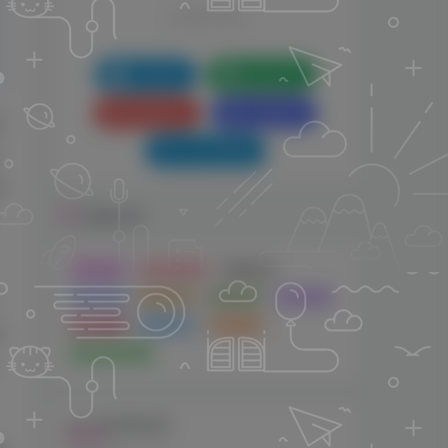
社交账号登录
QQ登录
微信登录
微博登录
百度登录
让
支付宝登录
玩
快捷分类
首码项目
项目游戏社
零撸项目
网站教程
绿色软件
电商项目
游戏攻略
每日看看
数藏项目
手游项目
户
副业项目拆解
九八首码网归档