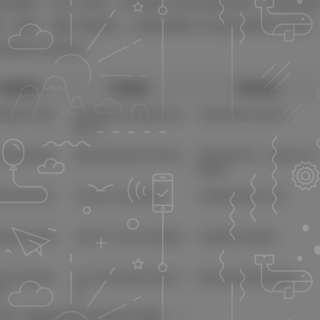
突然暴涨，令多人怀疑。在对该账户进行深度分析后，发现其使
同，最终，该账户被封禁，公然的作弊行为为其自身带来了惩罚
会得到长久的好处。
使用原因
开发响应
潜在风险
快速提升等级
通过数据分析监测异常玩
可能导致账户被封禁
家行为
在朋友面前炫
更新游戏机制以封堵外挂
影响游戏平衡，损害其它玩
家体验
简单的胜利体
对可疑行为实时监控
严重影响游戏公平性
获得游戏资源
对外挂行为进行定期查处
可能面临法律责任
轻松完成任务
加大对外挂的技术研发力
降低玩家对游戏的热情
战
度