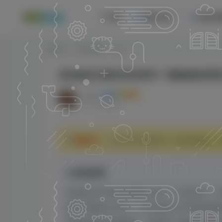
首页
项目分类
项目游
首页
游戏攻略
正文
发条娱乐真的有挂吗？揭秘游戏背
小丸子
2个月前更新
🚨
温馨提示：
本文为用户投稿分享，仅作信息交流，
AI智能摘要
发条娱乐中的外挂现象引发了广泛的关注，
破坏比赛的公平性。许多玩家出于希望快速
影响自身的游戏体验，也损害了其他玩家的