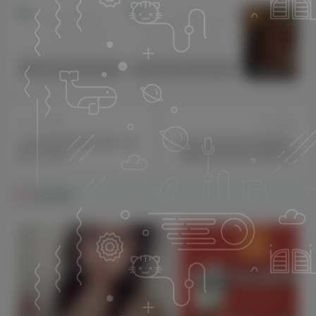
玩游戏也能轻松开挂？天府红桃3让你秒变高手！
海蓝大厅有没有挂？揭秘2026年最新情况与解答
上一篇
下一篇
凉山娱乐到底有没有挂？真
推扑克是否存在挂牌现象？
相让人意外！
揭秘背后的真相与风险分析
相关推荐