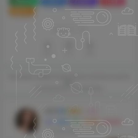
# 游戏公平性
# 玩家举报
# 反作弊系统
# 外挂现象
# 桃乐互娱
喜欢就支持一下吧
点赞
24
分享
收藏
It is during our darkest moments that we must focus to see the
light.
越是在艰难困苦的时候，我们越是要看到希望
小丸子
关注
0
980
1
4.5W+
55.6W+
上广告联系QQ客服：7376152