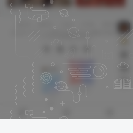
辅助开挂工具“微乐甘肃麻将开挂免费下载安装”开挂(透视)辅助教程
实测分享“雀神广东麻将微信万能开挂器”开挂神
友链申请
免责声明
广告合作
关于我们
网站地图
Copyright © 2026 ·
九八首码网-首码项目发布平台-网赚副业零撸项目平
台
· 由
九八首码项目网
强力驱动.
扫码加微信
24
扫码加QQ群
琼ICP备2022019171号
-1