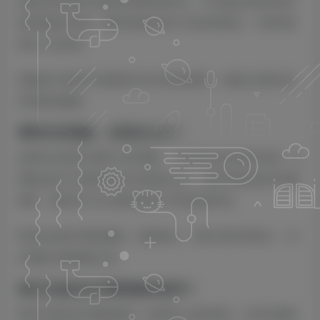
如果你在游戏中发现有玩家使用外挂，可以通过游戏内的举
报功能进行投诉。通常游戏会有专门的反馈渠道，方便玩家
及时上传证据。
积极参与举报不仅能保护自己的游戏体验，也能让游戏社区
变得更加健康。
看到外挂现象，但该怎么办？
如果你在游戏中遇到
外挂现象
，可以首先尝试保持冷静，不
要被这些行为影响到自己的游戏心态。 及时举报也是非常重
要的，帮助官方为大家创造更公平的游戏环境。
即使在游戏中遇到困难，也要相信，只要大家共同努力，
外
挂现象
是能够减少的。
桃乐互娱的反作弊措施有效吗？
桃乐互娱的反作弊措施在一定程度上是有效的，许多玩家都