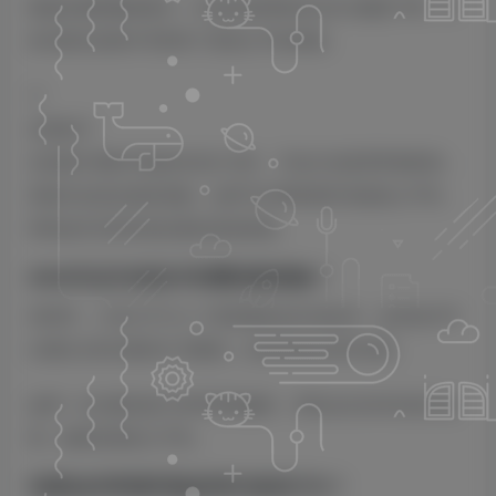
根据近期的数据显示，外挂的使用情况已经大幅度下降，许
多玩家在游戏中享受到了更加公平的体验。
💡
实用技巧
在游戏中遇到可疑的外挂行为时，不妨主动使用举报机制，
将相关信息反馈给客服，这样可以帮助维护游戏的公平性，
同时提升你和其他玩家的游戏体验。
2026年反外挂技术有哪些新措施？
2026年，大圣大厅引入了更智能的反外挂技术，这些技术可
以通过分析玩家的行为数据，自动识别出异常表现。
如果一位玩家的战斗胜率明显偏高，系统会自动对其进行监
测，确保游戏的公平性。
玩家如何举报怀疑使用外挂的行为？