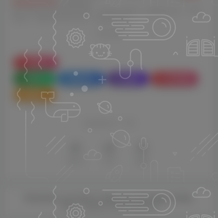
站长QQ7376152
进行删除处理
本站所有内容均来源于网络，仅供学习与参考，请勿商业运营，严禁从
6
事违法、侵权等任何非法活动，否则后果自负
THE END
游戏攻略
# 作弊手段
# 新道游牌九
# 玩法解析
# 公平性保障
# 玩家建议
喜欢就支持一下吧
点赞
47
分享
收藏
Sometimes, you have to make your own happy ending.
有时候，只能靠自己书写自己的美好结局