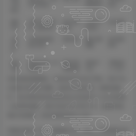
心理
对手的焦虑
情绪波动
机会
状态
观察
记录对手出牌习
进行多局
注意对手
优化策略
对手
惯，推测手牌
游戏
的变化
与队
共同抵御强敌，
团队模式
确保沟通
提升整体
友合
协作出牌
顺畅
胜率
作
持续
多参加比赛，积
随时反思
避免单一
不断提高
实践
累经验
调整策略
玩法
个人实力
持续实践是最重要的。开挂的诀窍不仅在于理论，而在于你
在实践中的体验与调整。多参加不同的比赛，积累经验教
训，每次游戏结束后的反思也会让你在提升个人实力的道路
上走得更加稳健。逐步打造自己的“开挂”方式，超越单纯依
赖运气的策略，才是实现胜利的长久之道。
同城游
跑胡子
不是一场孤独的斗争，而是一个充满策略与智