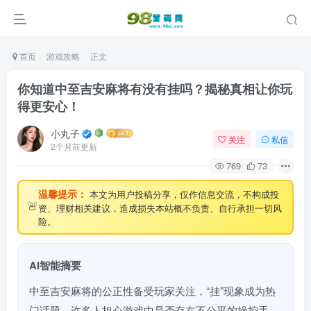
首页
游戏攻略
正文
你知道中至吉安麻将有没有挂吗？揭秘真相让你玩
得更安心！
小丸子
关注
私信
2个月前更新
769
73
温馨提示：
本文为用户投稿分享，仅作信息交流，不构成投
🚨
资、理财相关建议，造成损失本站概不负责、自行承担一切风
险。
AI智能摘要
中至吉安麻将的公正性备受玩家关注，“挂”现象成为热
门话题。许多人担心游戏中是否存在不公平的操控手