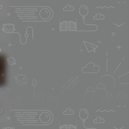
中至武宁双扣到底有没有挂？揭示真实玩法与策略分享
同城跑胡子怎么玩？轻松掌握开挂技巧，让你赢家更轻松！
娱网皮球麻将到底有没有挂，真相竟然让人意外！
篇
相！