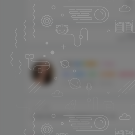
点赞
2
Finge
如果你为着
小丸子
关注
0
980
1
4.5W+
55.6W
上广告联系QQ客服：7376152
上一篇
云顶娱乐真的有挂吗？揭秘真相让你大吃一惊！