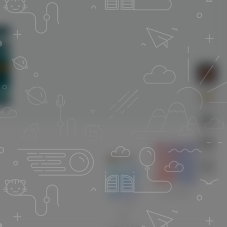
快手漫剧自刷全新玩法，操作简单，有手机就能做，碎片时间就能变现【揭秘】
实操教程“旗圣麻将开挂辅助神器”2026透视开挂
扫码加微信