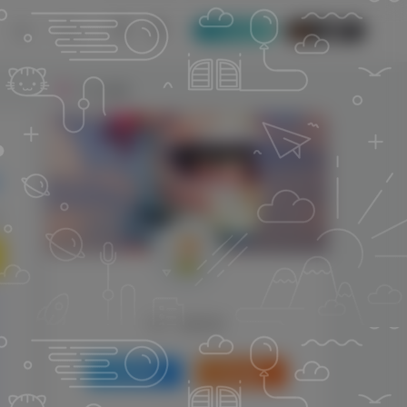
项目投稿
开通会员
个人信息
HI！请登录
登录
注册