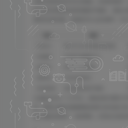
玩家们的担忧也并非全无根据。在实际体验中
时让他们的游戏过程变得极其不愉快。 虽然云
悬而未决的问题。这就是为什么在玩家中，对“
特征
描述
外挂定义
通过不正当手段获取游戏优势
出现频率
在玩家中被频繁讨论
监测技术
异常行为监测系统
玩家社区
讨论外挂的地方
外挂的影响
使游戏体验变得不愉快
云顶娱乐作为一个大平台，虽然在努力维护公平
战。希望云顶娱乐能够继续加强打击外挂的力
是云顶娱乐的用户，保持警觉，分享自己的经