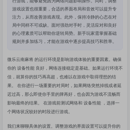
行游戏，能够避免因为网络问题影响操作。同时，调整
游戏设置也很重要，合适的界面布局和音效可以提升专
登录
注力，从而改善游戏表现。此外，保持冷静的心态在对
局中同样不可或缺。面对强劲对手时，灵活应对和良好
社交账号登录
的心理素质可以帮助你逆转局势。新手玩家需掌握基础
规则并多加练习，才能在游戏中逐步提高技巧和胜率。
QQ登录
微信登录
微博登录
百度登录
微乐云南麻将
的运行环境是影响游戏体验的重要因素。确保
使用社交账号登录即表示同意
用户协议
、
隐私声明
你的
设备性能
良好，网络连接稳定是基础。如果运行环境不
佳，就算你的技巧再高超，也难以在游戏中取得理想的结
果。 在你进行一场重要的对局时，如果网络突然掉线或者延
迟过高，那么即使你手里的牌再好，也会因为游戏不流畅而
影响最终的结果。 在游戏前测试网络和
设备性能
，选择一
个网络状况较好的时段进行游戏。
我们来聊聊具体的设置。调整游戏的界面设置可以提升你的