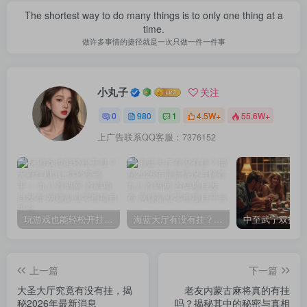
The shortest way to do many things is to only one thing at a
time.
做许多事情的捷径就是一次只做一件一件事
小丸子
关注
0
980
1
4.5W+
55.6W+
上广告联系QQ客服：7376152
玩游戏也能轻松开挂？天府红桃3让你秒变高手！
海蓝大厅有没有挂？揭秘2026年最新情况与解答
上一篇
下一篇
大圣大厅究竟有没有挂，揭
老友内蒙古麻将真的有挂
秘2026年最新消息
吗？揭秘其中的秘密与真相