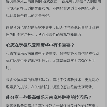
要调整微乐云南麻将的
游戏设置
，首先可以根据个人的使用
习惯来选择合适的界面布局。不同的布局适合不同的玩家，
找到最适合自己的才是关键。
调整音效也能帮助玩家更集中，因为适当降低音量能让你在
思考时不容易分心，从而提高你的游戏判断能力。
心态在玩微乐云南麻将中有多重要？
心态在微乐云南麻将中至关重要。保持冷静和自信能够帮助
你在比赛中更好地应对压力，尤其是面对实力强劲的对手
时。
很多经验丰富的玩家都认为，麻将不仅考验技术，更是对心
理素质的挑战。在关键时刻，调整心态往往能改变局势。
能分享一些提高微乐云南麻将胜率的技巧吗？
提高微乐云南麻将胜率的技巧之一是保持良好的游戏节奏，