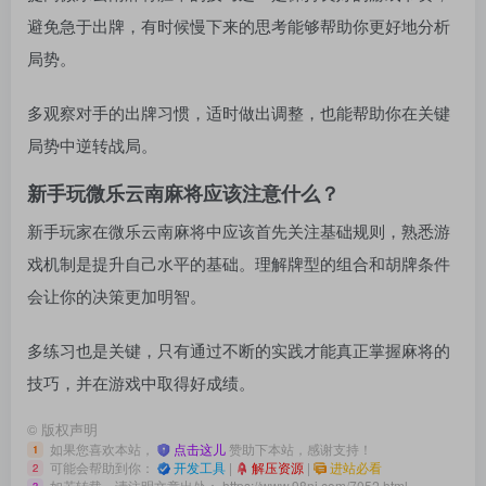
避免急于出牌，有时候慢下来的思考能够帮助你更好地分析
局势。
多观察对手的出牌习惯，适时做出调整，也能帮助你在关键
局势中逆转战局。
新手玩微乐云南麻将应该注意什么？
新手玩家在微乐云南麻将中应该首先关注基础规则，熟悉游
戏机制是提升自己水平的基础。理解牌型的组合和胡牌条件
会让你的决策更加明智。
多练习也是关键，只有通过不断的实践才能真正掌握麻将的
技巧，并在游戏中取得好成绩。
©
版权声明
如果您喜欢本站，
点击这儿
赞助下本站，感谢支持！
1
可能会帮助到你：
开发工具
|
解压资源
|
进站必看
2
如若转载，请注明文章出处：
https://www.98ni.com/7052.html