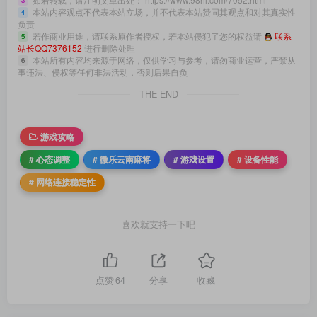
3
本站内容观点不代表本站立场，并不代表本站赞同其观点和对其真实性
4
负责
若作商业用途，请联系原作者授权，若本站侵犯了您的权益请
联系
5
站长QQ7376152
进行删除处理
本站所有内容均来源于网络，仅供学习与参考，请勿商业运营，严禁从
6
事违法、侵权等任何非法活动，否则后果自负
THE END
游戏攻略
# 心态调整
# 微乐云南麻将
# 游戏设置
# 设备性能
# 网络连接稳定性
喜欢就支持一下吧
点赞
64
分享
收藏