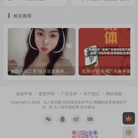
相关推荐
辅助开挂工具“微乐甘肃麻将开挂免费下载安装”开挂(透视)辅助教程
实测分享“雀神广东麻将微信万能开挂器”开挂神
友链申请
免责声明
广告合作
关于我们
网站地图
Copyright © 2026 ·
九八首码网-首码项目发布平台-网赚副业零撸项目平
台
· 由
九八首码项目网
强力驱动.