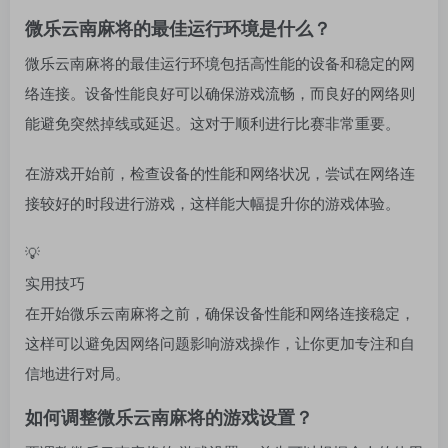
微乐云南麻将的最佳运行环境是什么？
微乐云南麻将的最佳运行环境包括高性能的设备和稳定的网
络连接。设备性能良好可以确保游戏流畅，而良好的网络则
能避免突然掉线或延迟。这对于顺利进行比赛非常重要。
在游戏开始前，检查设备的性能和网络状况，尝试在网络连
接较好的时段进行游戏，这样能大幅提升你的游戏体验。
💡
实用技巧
在开始微乐云南麻将之前，确保设备性能和网络连接稳定，
这样可以避免因网络问题影响游戏操作，让你更加专注和自
信地进行对局。
如何调整微乐云南麻将的游戏设置？