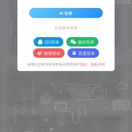
手总是如有神助，怀疑游戏是否存在操控。相对而言，
另一些玩家则持积极态度，认为麻将的输赢本就是运气
登录
和技术的结合，偶尔的好运与坏运是常态。值得注意的
是，官方平台有严格的监管措施，定期更新系统以维护
社交账号登录
游戏的公平性，许多玩家对此表示认可。在这片麻将世
界中，玩家的体验与观点多样，享受游戏的乐趣或许是
QQ登录
微信登录
更重要的目标。
微博登录
百度登录
使用社交账号登录即表示同意
用户协议
、
隐私声明
什么是“
挂
”？简单来说，就是在游戏中通过某种不正当的手
段获取胜利的行为。对于那些热爱麻将的人而言，他们希望
在公平的环境下比拼技艺，而“
挂
”的存在则让游戏的乐趣大
打折扣。为了帮助大家更好地理解这一点，我们可以看看玩
家们的真实观点。
有些玩家在社交平台上发声，表示自己在游戏中确实曾遭遇
不公平对待。有的玩家称，自己明明打得很好，却总是落