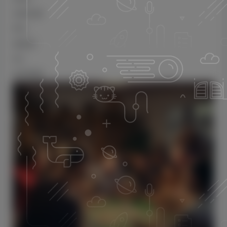
活跃玩家
95%
满意度
30+
监管措施