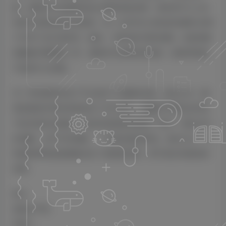
败，感觉对手总能抓到自己牌库里的好牌，甚至有不少人好
奇是不是系统背后在操控。有一位常年玩
喜扣邵东麻将
的用
户分享了自己的经历，她说：“有时候打得特别顺，但是转眼
就像被天降横祸一样，感觉对方的牌运特别好，真的怀疑是
不是有什么问题。”
另一些玩家则对这个平台表示了积极的态度。他们认为，麻
将游戏的对局本来就包含了运气成分，输赢并不能完全归结
于技术或外在因素。“这其实是很多游戏的一部分，偶尔运气
好就赢，运气不好就输。”一位老玩家这样说。他们认为，不
同的牌局和临场策略决定了游戏的结果，而不是任何操控的
结果。
85%
游戏公平性
200K+