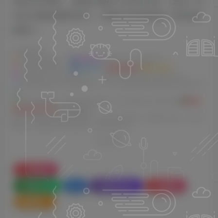
你的经历和看法。 麻将的乐趣在于交流与对战，让我们一起
在这片虚拟的麻将世界中，与朋友们共同享受这一传统游戏
的魅力！
©
版权声明
如果您喜欢本站，
点击这儿
赞助下本站，感谢支持！
1
可能会帮助到你：
开发工具
|
解压资源
|
进站必看
2
如若转载，请注明文章出处：
https://www.98ni.com/9254.html
3
本站内容观点不代表本站立场，并不代表本站赞同其观点和对其真实性
4
负责
若作商业用途，请联系原作者授权，若本站侵犯了您的权益请
联系
5
站长QQ7376152
进行删除处理
本站所有内容均来源于网络，仅供学习与参考，请勿商业运营，严禁从
6
事违法、侵权等任何非法活动，否则后果自负
THE END
游戏攻略
# 游戏公平性
# 挂
# 喜扣邵东麻将
# 监管措施
# 玩家观点