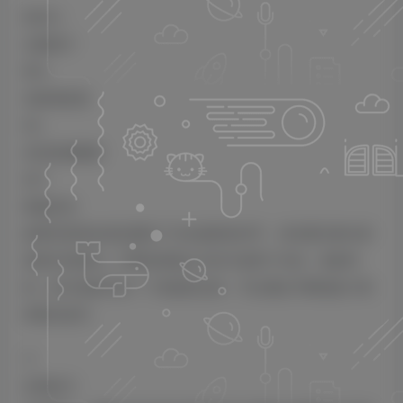
500万+
注册用户
95%
玩家满意度
30+
支持游戏数量
24/7
客服支持
如果你觉得自身也遇到了无法战胜的对手，首先要冷静分析
游戏中的情况，不要轻易地认为对方使用了外挂。很多时
候，技巧的提升是一个渐进的过程，可以通过不断地练习和
来逐步提升。
💡
实用技巧