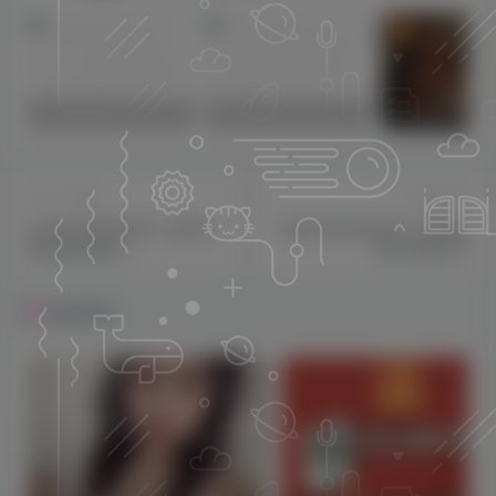
玩游戏也能轻松开挂？天府红桃3让你秒变高手！
海蓝大厅有没有挂？揭秘2026年最新情况与解答
上一篇
下一篇
凉山娱乐真有挂吗？这些内
推扑克有没有挂吗？揭秘真
幕你必须知道！
相与玩家心声
相关推荐