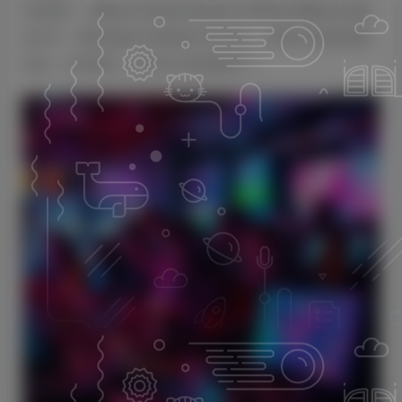
在游戏中，观察对手的操作和风格可以帮助你判断他们的真
实水平，同时也能让你发现自己的不足。试着与其他玩家多
交流，分享经验，提升自己的游戏技巧！