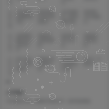
现
为。
玩
许多玩家对
影响游戏社
设立举报机
保持理性，
家
此现象表现
区的信任和
制，提高玩
专注自我提
反
关切。
稳定性。
家参与感。
升。
馈
技
玩家需要不
增强胜算，
提供培训、
实践经验，
术
断提高自己
改善游戏体
技巧分享
反思和总
提
的技术水
验。
会。
结。
升
平。
社
参与讨论社
帮助新手快
鼓励建立正
多分享，积
区
区，共享游
速适应游
向反馈的社
极互动。
交
戏经验。
戏。
区文化。
流
🎮
公平竞技
关注游戏公平性，掌握对手真实水平，提升竞技体验。