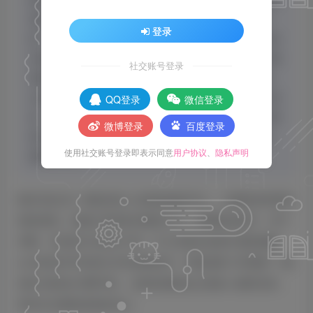
竞技场中异常出色，常常被其他人怀疑使用了作弊手
登录
段，导致许多玩家对游戏的公平性产生质疑。虽然桃乐
互娱不断优化反外挂系统，并采取措施保护玩家的游戏
社交账号登录
体验，外挂现象依然是热议话题。玩家们应提高警惕，
认真观察他人的游戏风格，并通过交流社区获取更多信
QQ登录
微信登录
息，以帮助判断对手的真实水平。此外，保持合理的游
微博登录
百度登录
戏心态，专注于自身技术的提升，能够改善游戏体验，
使用社交账号登录即表示同意
用户协议
、
隐私声明
避免因外部
桃乐互娱
是一家提供多人在线游戏的平台， 它拥有各种受欢
迎的游戏，但随之而来的问题也不少。在网络游戏中，关于
作弊、外挂的讨论层出不穷，不少玩家在游戏中感到挫败，
认为有些对手的强大并非是靠技术，而是借助了所谓的“一键
挂机”或其他
作弊手段
。这样的感觉会让很多人感到无奈，
甚至失去继续游戏的信心。